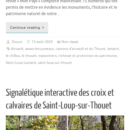
revue « Mon Pays » comporte maintenant 75 numéros qui ont
permis de mettre en évidence les monuments, l’histoire et le
patrimoine naturel de notre…
Continue reading
Douce
13 août 2024
Non classé
Airvault
,
assais-les-jumeaux
,
cantons d'airvault et du Thouet
,
lamairé
,
le chillou
,
le thouet
,
maisontiers
,
richesse et protection du patrimoine
,
Saint-Loup-Lamairé
,
saint-loup-sur-thouet
Signalétique interactive des croix et
calvaires de Saint-Loup-sur-Thouet