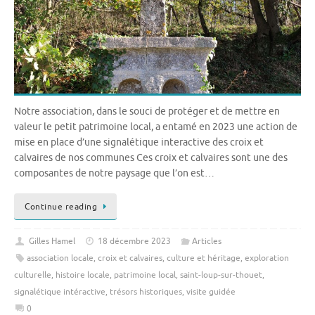
Notre association, dans le souci de protéger et de mettre en
valeur le petit patrimoine local, a entamé en 2023 une action de
mise en place d’une signalétique interactive des croix et
calvaires de nos communes Ces croix et calvaires sont une des
composantes de notre paysage que l’on est…
Continue reading
Gilles Hamel
18 décembre 2023
Articles
association locale
,
croix et calvaires
,
culture et héritage
,
exploration
culturelle
,
histoire locale
,
patrimoine local
,
saint-loup-sur-thouet
,
signalétique intéractive
,
trésors historiques
,
visite guidée
0