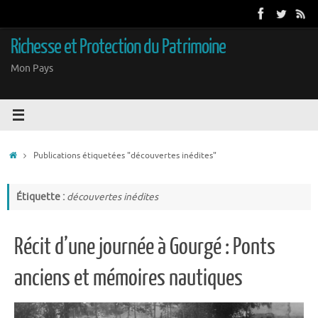
Passer
au
contenu
Richesse et Protection du Patrimoine
Mon Pays
Accueil
Publications étiquetées "découvertes inédites"
Étiquette :
découvertes inédites
Récit d’une journée à Gourgé : Ponts
anciens et mémoires nautiques